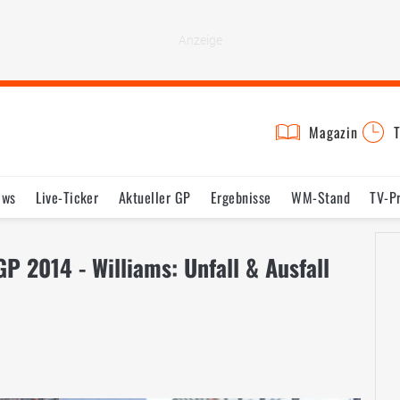
Magazin
T
ews
Live-Ticker
Aktueller GP
Ergebnisse
WM-Stand
TV-P
lder
Termine
Statistik
Testfahrten
Reglement
Lexikon
P 2014 - Williams: Unfall & Ausfall