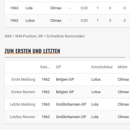
1963
Lola
Climax
-
0,00
1
0
0
1962
Lotus
Climax
-
0,00
1
0
0
WM = WM-Position, SR = Schnellste Rennrunden
ZUM ERSTEN UND LETZTEN
Saison
GP
Konstrukteur
Motor
Erste Meldung
1962
Belgien GP
Lotus
Climax
Erstes Rennen
1962
Belgien GP
Lotus
Climax
Letzte Meldung
1963
Großbritannien GP
Lola
Climax
Letztes Rennen
1963
Großbritannien GP
Lola
Climax