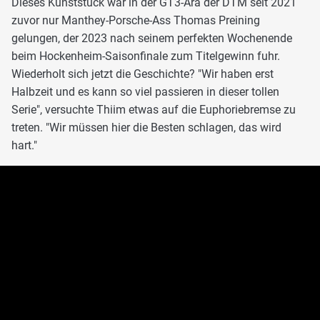
Dieses Kunststück war in der GT3-Ära der DTM seit 2021
zuvor nur Manthey-Porsche-Ass Thomas Preining
gelungen, der 2023 nach seinem perfekten Wochenende
beim Hockenheim-Saisonfinale zum Titelgewinn fuhr.
Wiederholt sich jetzt die Geschichte? "Wir haben erst
Halbzeit und es kann so viel passieren in dieser tollen
Serie", versuchte Thiim etwas auf die Euphoriebremse zu
treten. "Wir müssen hier die Besten schlagen, das wird
hart."