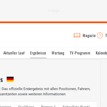
Magazin
T
Aktueller Lauf
Ergebnisse
Wertung
TV-Programm
Kalend
is
: Das offizielle Endergebnis mit allen Positionen, Fahrern,
samtzeiten sowie weiteren Informationen
Training
Qualifying
Rennen 1
Schnellste Runde
Qualif