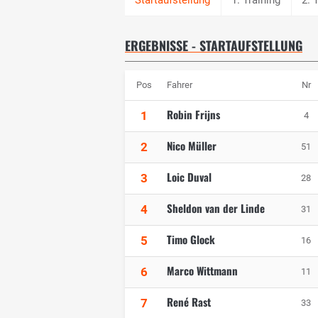
ERGEBNISSE - STARTAUFSTELLUNG
Pos
Fahrer
Nr
Robin Frijns
1
4
Nico Müller
2
51
Loic Duval
3
28
Sheldon van der Linde
4
31
Timo Glock
5
16
Marco Wittmann
6
11
René Rast
7
33