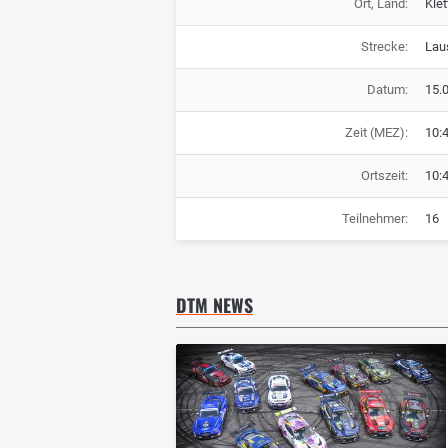
Ort, Land:
Kle
Strecke:
Laus
Datum:
15.
Zeit (MEZ):
10:
Ortszeit:
10:
Teilnehmer:
16
DTM NEWS