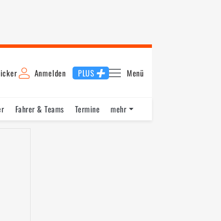
icker
Anmelden
PLUS
Menü
er
Fahrer & Teams
Termine
mehr
ying
Startaufstellung
Rennen 2
Schnellste Runde