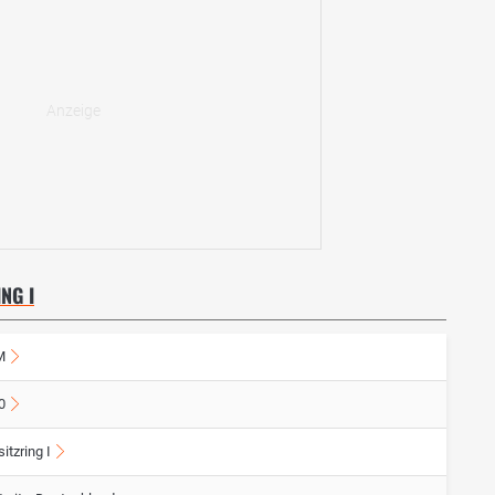
NG I
M
0
itzring I