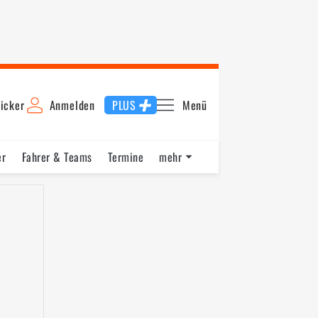
icker
Anmelden
PLUS
Menü
er
Fahrer & Teams
Termine
mehr
unde
Warm Up
Startaufstellung
Rennen 2
Schnellste