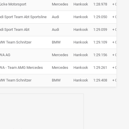
cke Motorsport
Mercedes
Hankook
1:28.978
+ 0.438
di Sport Team Abt Sportsline
Audi
Hankook
1:29.050
+ 0.510
di Sport Team Abt
Audi
Hankook
1:29.059
+ 0.519
MW Team Schnitzer
BMW
Hankook
1:29.109
+ 0.569
WA AG
Mercedes
Hankook
1:29.156
+ 0.616
WA - Team AMG Mercedes
Mercedes
Hankook
1:29.261
+ 0.721
MW Team Schnitzer
BMW
Hankook
1:29.408
+ 0.868