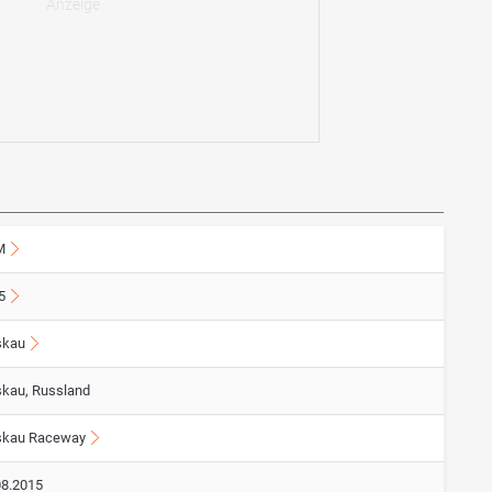
M
5
kau
kau, Russland
kau Raceway
08.2015