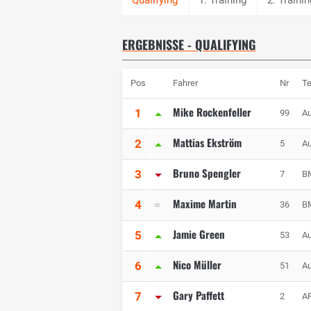
ERGEBNISSE - QUALIFYING
Pos
Fahrer
Nr
T
Mike Rockenfeller
1
99
Au
Mattias Ekström
2
5
Au
Bruno Spengler
3
7
B
Maxime Martin
4
36
B
Jamie Green
5
53
Au
Nico Müller
6
51
Au
Gary Paffett
7
2
AR