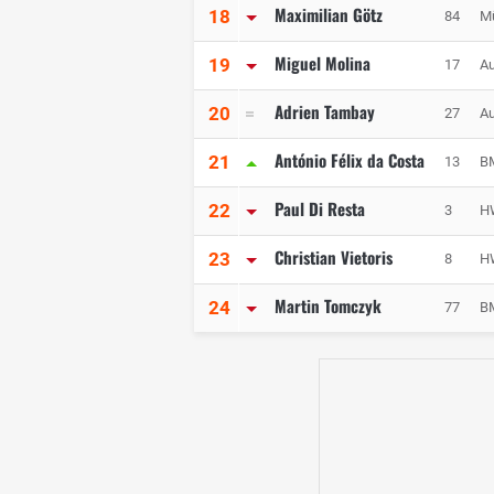
Maximilian Götz
18
84
Mü
Miguel Molina
19
17
Au
Adrien Tambay
20
27
Au
António Félix da Costa
21
13
B
Paul Di Resta
22
3
H
Christian Vietoris
23
8
H
Martin Tomczyk
24
77
B