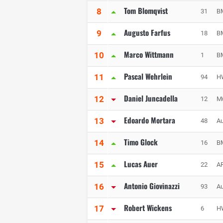
Tom Blomqvist
8
31
B
Augusto Farfus
9
18
B
Marco Wittmann
10
1
B
Pascal Wehrlein
11
94
H
Daniel Juncadella
12
12
Mü
Edoardo Mortara
13
48
Au
Timo Glock
14
16
B
Lucas Auer
15
22
AR
Antonio Giovinazzi
16
93
Au
Robert Wickens
17
6
H