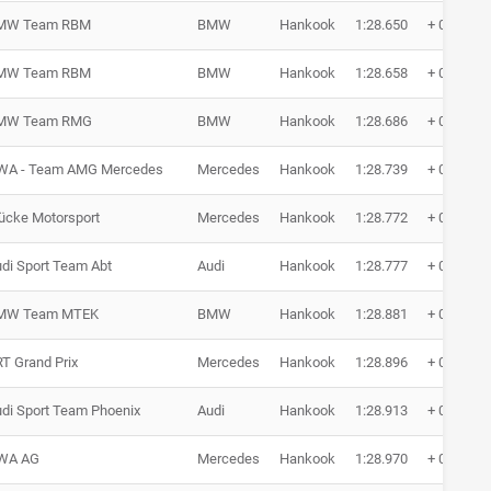
MW Team RBM
BMW
Hankook
1:28.650
+ 0.110
MW Team RBM
BMW
Hankook
1:28.658
+ 0.118
MW Team RMG
BMW
Hankook
1:28.686
+ 0.146
WA - Team AMG Mercedes
Mercedes
Hankook
1:28.739
+ 0.199
cke Motorsport
Mercedes
Hankook
1:28.772
+ 0.232
di Sport Team Abt
Audi
Hankook
1:28.777
+ 0.237
MW Team MTEK
BMW
Hankook
1:28.881
+ 0.341
T Grand Prix
Mercedes
Hankook
1:28.896
+ 0.356
di Sport Team Phoenix
Audi
Hankook
1:28.913
+ 0.373
WA AG
Mercedes
Hankook
1:28.970
+ 0.430