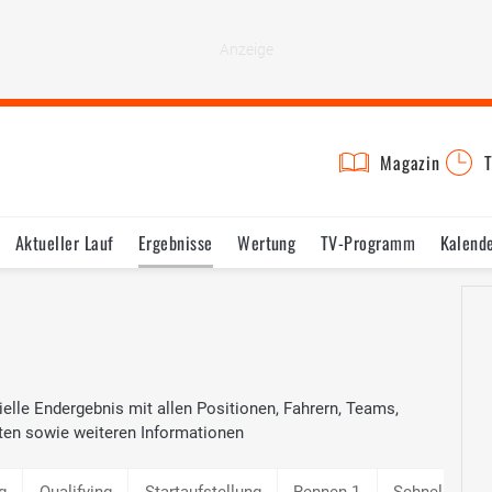
Magazin
T
Aktueller Lauf
Ergebnisse
Wertung
TV-Programm
Kalend
elle Endergebnis mit allen Positionen, Fahrern, Teams,
ten sowie weiteren Informationen
g
Qualifying
Startaufstellung
Rennen 1
Schnellste R