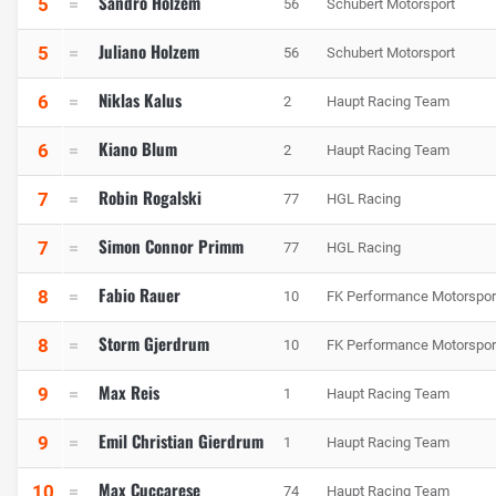
Sandro Holzem
5
56
Schubert Motorsport
Juliano Holzem
5
56
Schubert Motorsport
Niklas Kalus
6
2
Haupt Racing Team
Kiano Blum
6
2
Haupt Racing Team
Robin Rogalski
7
77
HGL Racing
Simon Connor Primm
7
77
HGL Racing
Fabio Rauer
8
10
FK Performance Motorspor
Storm Gjerdrum
8
10
FK Performance Motorspor
Max Reis
9
1
Haupt Racing Team
Emil Christian Gierdrum
9
1
Haupt Racing Team
Max Cuccarese
10
74
Haupt Racing Team