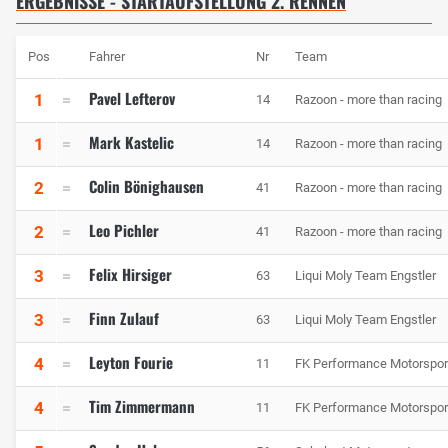
ERGEBNISSE - STARTAUFSTELLUNG 2. RENNEN
Pos
Fahrer
Nr
Team
Pavel Lefterov
1
14
Razoon - more than racing
Mark Kastelic
1
14
Razoon - more than racing
Colin Bönighausen
2
41
Razoon - more than racing
Leo Pichler
2
41
Razoon - more than racing
Felix Hirsiger
3
63
Liqui Moly Team Engstler
Finn Zulauf
3
63
Liqui Moly Team Engstler
Leyton Fourie
4
11
FK Performance Motorspor
Tim Zimmermann
4
11
FK Performance Motorspor