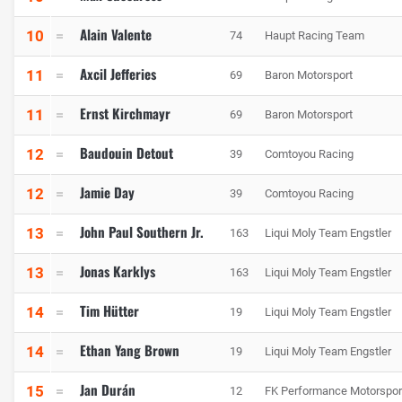
Alain Valente
10
74
Haupt Racing Team
Axcil Jefferies
11
69
Baron Motorsport
Ernst Kirchmayr
11
69
Baron Motorsport
Baudouin Detout
12
39
Comtoyou Racing
Jamie Day
12
39
Comtoyou Racing
John Paul Southern Jr.
13
163
Liqui Moly Team Engstler
Jonas Karklys
13
163
Liqui Moly Team Engstler
Tim Hütter
14
19
Liqui Moly Team Engstler
Ethan Yang Brown
14
19
Liqui Moly Team Engstler
Jan Durán
15
12
FK Performance Motorspor