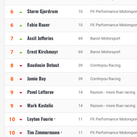
Storm Gjerdrum
6
10
FK Performance Motorspor
Fabio Rauer
6
10
FK Performance Motorspor
Axcil Jefferies
7
69
Baron Motorsport
Ernst Kirchmayr
7
69
Baron Motorsport
Baudouin Detout
8
39
Comtoyou Racing
Jamie Day
8
39
Comtoyou Racing
Pavel Lefterov
9
14
Razoon - more than racing
Mark Kastelic
9
14
Razoon - more than racing
Leyton Fourie
10
11
FK Performance Motorspor
*
Tim Zimmermann
10
11
FK Performance Motorspor
*