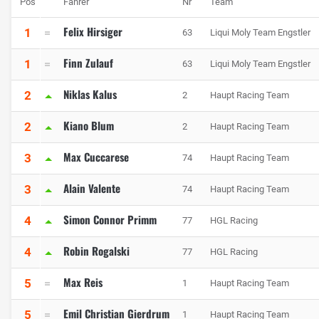
Pos
Fahrer
Nr
Team
Felix Hirsiger
1
63
Liqui Moly Team Engstler
Finn Zulauf
1
63
Liqui Moly Team Engstler
Niklas Kalus
2
2
Haupt Racing Team
Kiano Blum
2
2
Haupt Racing Team
Max Cuccarese
3
74
Haupt Racing Team
Alain Valente
3
74
Haupt Racing Team
Simon Connor Primm
4
77
HGL Racing
Robin Rogalski
4
77
HGL Racing
Max Reis
5
1
Haupt Racing Team
Emil Christian Gierdrum
5
1
Haupt Racing Team