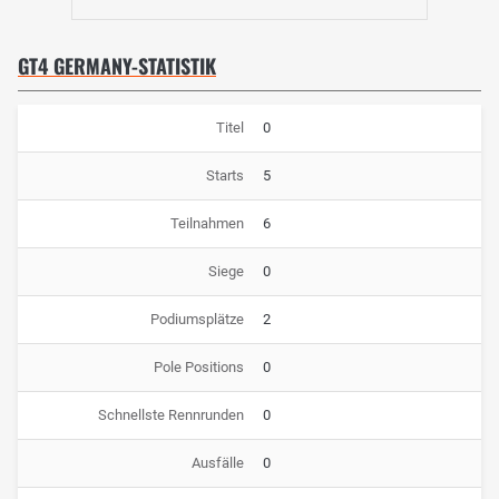
GT4 GERMANY-STATISTIK
Titel
0
Starts
5
Teilnahmen
6
Siege
0
Podiumsplätze
2
Pole Positions
0
Schnellste Rennrunden
0
Ausfälle
0