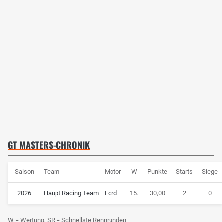
GT MASTERS-CHRONIK
Saison
Team
Motor
W
Punkte
Starts
Siege
2026
Haupt Racing Team
Ford
15.
30,00
2
0
W = Wertung, SR = Schnellste Rennrunden