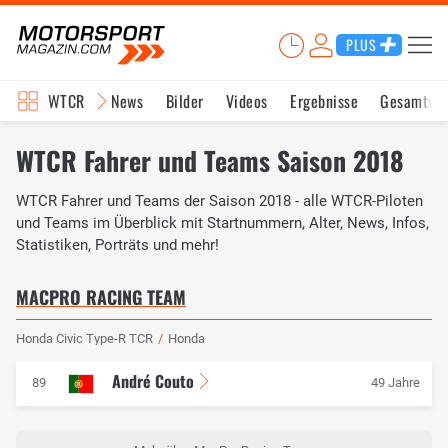
PLUS
WTCR
News
Bilder
Videos
Ergebnisse
Gesamtwe
WTCR Fahrer und Teams Saison 2018
WTCR Fahrer und Teams der Saison 2018 - alle WTCR-Piloten
und Teams im Überblick mit Startnummern, Alter, News, Infos,
Statistiken, Porträts und mehr!
MACPRO RACING TEAM
Honda Civic Type-R TCR
/
Honda
André Couto
89
49 Jahre