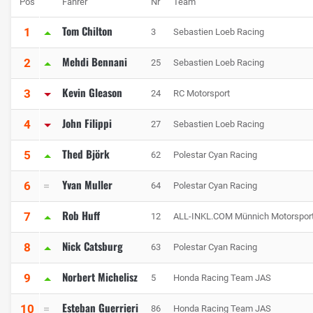
Pos
Fahrer
Nr
Team
Tom Chilton
1
3
Sebastien Loeb Racing
Mehdi Bennani
2
25
Sebastien Loeb Racing
Kevin Gleason
3
24
RC Motorsport
John Filippi
4
27
Sebastien Loeb Racing
Thed Björk
5
62
Polestar Cyan Racing
Yvan Muller
6
64
Polestar Cyan Racing
Rob Huff
7
12
ALL-INKL.COM Münnich Motorspor
Nick Catsburg
8
63
Polestar Cyan Racing
Norbert Michelisz
9
5
Honda Racing Team JAS
Esteban Guerrieri
10
86
Honda Racing Team JAS