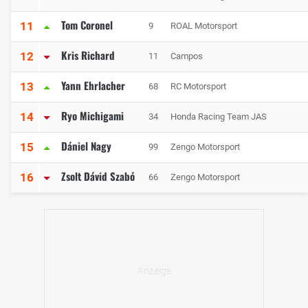
Tom Coronel
11
9
ROAL Motorsport
Kris Richard
12
11
Campos
Yann Ehrlacher
13
68
RC Motorsport
Ryo Michigami
14
34
Honda Racing Team JAS
Dániel Nagy
15
99
Zengo Motorsport
Zsolt Dávid Szabó
16
66
Zengo Motorsport