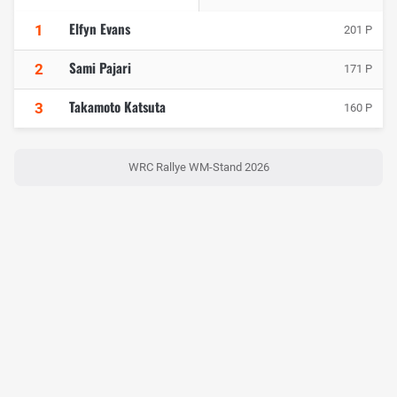
Elfyn Evans
1
201 P
Sami Pajari
2
171 P
Takamoto Katsuta
3
160 P
WRC Rallye WM-Stand 2026