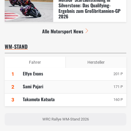
Silverstone: Das Qualifying-
Ergebnis zum Großbritannien-GP
2026
Alle Motorsport News
WM-STAND
Fahrer
Hersteller
Elfyn Evans
1
201 P
Sami Pajari
2
171 P
Takamoto Katsuta
3
160 P
WRC Rallye WM-Stand 2026