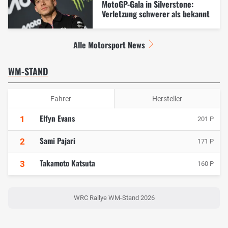
MotoGP-Gala in Silverstone:
Verletzung schwerer als bekannt
Alle Motorsport News
WM-STAND
Fahrer
Hersteller
Elfyn Evans
1
201 P
Sami Pajari
2
171 P
Takamoto Katsuta
3
160 P
WRC Rallye WM-Stand 2026