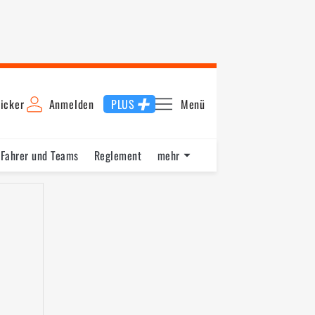
icker
Anmelden
PLUS
Menü
Fahrer und Teams
Reglement
mehr
allye Argentinien
Rallye Chile
Rallye Portugal
Rallye Ital