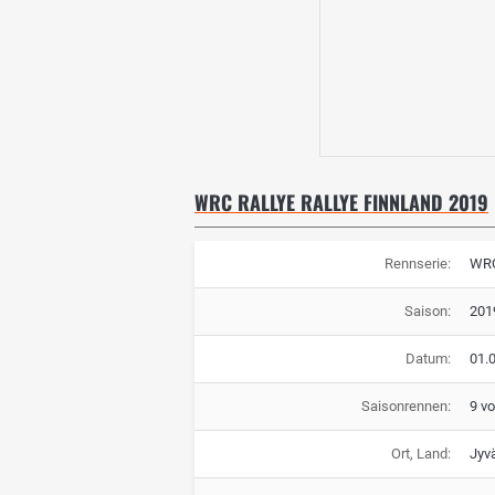
WRC RALLYE RALLYE FINNLAND 2019
Rennserie:
WRC
Saison:
201
Datum:
01.0
Saisonrennen:
9 v
Ort, Land:
Jyv