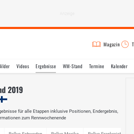
Magazin
T
Bilder
Videos
Ergebnisse
WM-Stand
Termine
Kalender
nd 2019
ebnisse für alle Etappen inklusive Positionen, Endergebnis,
nformationen zum Rennwochenende
Rallye Schweden
Rallye Mexiko
Rallye Frankreich
R