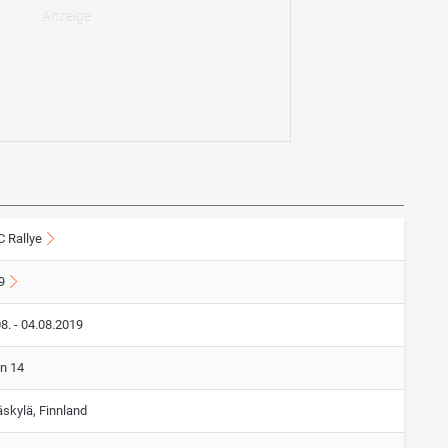
 Rallye
9
8. - 04.08.2019
on 14
äskylä, Finnland