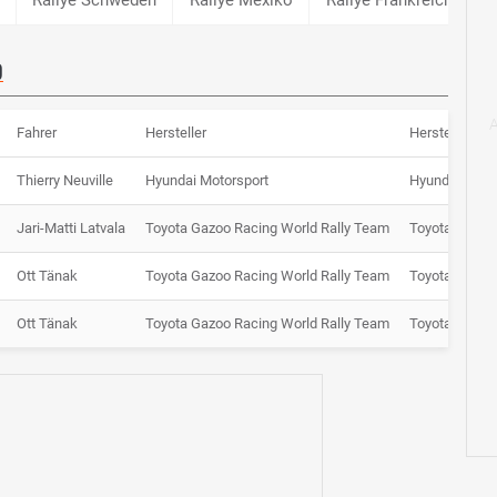
9
Fahrer
Hersteller
Hersteller
Thierry Neuville
Hyundai Motorsport
Hyundai
Jari-Matti Latvala
Toyota Gazoo Racing World Rally Team
Toyota
1
Ott Tänak
Toyota Gazoo Racing World Rally Team
Toyota
2
Ott Tänak
Toyota Gazoo Racing World Rally Team
Toyota
2