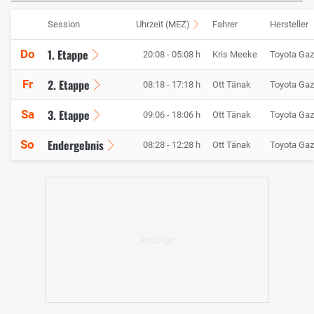
Session
Uhrzeit (MEZ)
Fahrer
Hersteller
1. Etappe
Do
20:08 - 05:08 h
Kris Meeke
Toyota Gaz
2. Etappe
Fr
08:18 - 17:18 h
Ott Tänak
Toyota Gaz
3. Etappe
Sa
09:06 - 18:06 h
Ott Tänak
Toyota Gaz
Endergebnis
So
08:28 - 12:28 h
Ott Tänak
Toyota Gaz