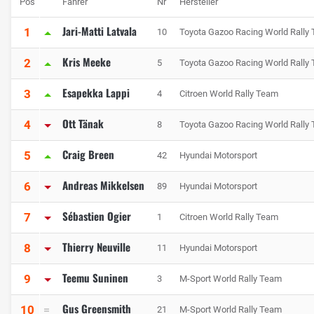
Pos
Fahrer
Nr
Hersteller
Jari-Matti Latvala
1
10
Toyota Gazoo Racing World Rally
Kris Meeke
2
5
Toyota Gazoo Racing World Rally
Esapekka Lappi
3
4
Citroen World Rally Team
Ott Tänak
4
8
Toyota Gazoo Racing World Rally
Craig Breen
5
42
Hyundai Motorsport
Andreas Mikkelsen
6
89
Hyundai Motorsport
Sébastien Ogier
7
1
Citroen World Rally Team
Thierry Neuville
8
11
Hyundai Motorsport
Teemu Suninen
9
3
M-Sport World Rally Team
Gus Greensmith
10
21
M-Sport World Rally Team