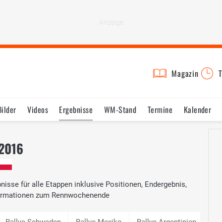
Magazin
T
Bilder
Videos
Ergebnisse
WM-Stand
Termine
Kalender
 2016
isse für alle Etappen inklusive Positionen, Endergebnis,
nformationen zum Rennwochenende
Rallye Schweden
Rallye Mexiko
Rallye Argentinien
Ral