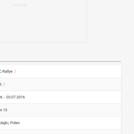
 Rallye
6
6. - 03.07.2016
on 13
lajki, Polen