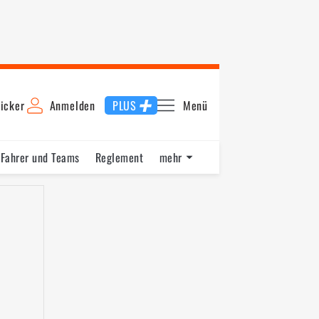
icker
Anmelden
PLUS
Menü
Fahrer und Teams
Reglement
mehr
lye Portugal
Rallye Italien-Sardinien
Rallye Finnland
Rall