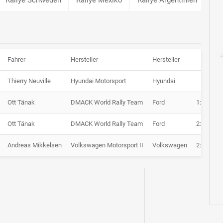
Fahrer
Hersteller
Hersteller
Zeit
Thierry Neuville
Hyundai Motorsport
Hyundai
1:46.2
Ott Tänak
DMACK World Rally Team
Ford
1:01:23.0
Ott Tänak
DMACK World Rally Team
Ford
2:05:37.2
Andreas Mikkelsen
Volkswagen Motorsport II
Volkswagen
2:37:34.4