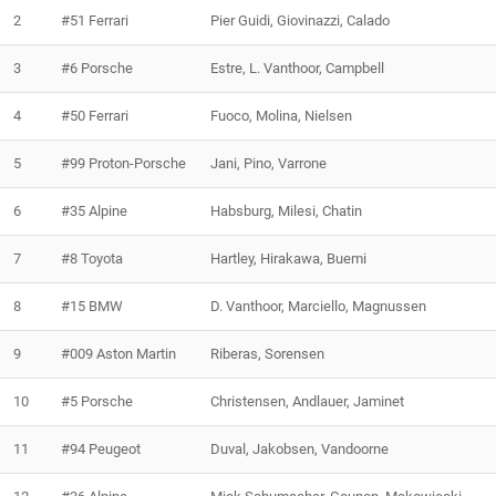
2
#51 Ferrari
Pier Guidi, Giovinazzi, Calado
3
#6 Porsche
Estre, L. Vanthoor, Campbell
4
#50 Ferrari
Fuoco, Molina, Nielsen
5
#99 Proton-Porsche
Jani, Pino, Varrone
6
#35 Alpine
Habsburg, Milesi, Chatin
7
#8 Toyota
Hartley, Hirakawa, Buemi
8
#15 BMW
D. Vanthoor, Marciello, Magnussen
9
#009 Aston Martin
Riberas, Sorensen
10
#5 Porsche
Christensen, Andlauer, Jaminet
11
#94 Peugeot
Duval, Jakobsen, Vandoorne