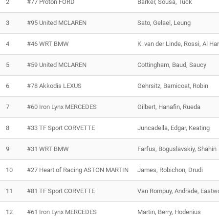
2
#77 Proton FORD
Barker, Sousa, Tuck
3
#95 United MCLAREN
Sato, Gelael, Leung
4
#46 WRT BMW
K. van der Linde, Rossi, Al Ha
5
#59 United MCLAREN
Cottingham, Baud, Saucy
6
#78 Akkodis LEXUS
Gehrsitz, Barnicoat, Robin
7
#60 Iron Lynx MERCEDES
Gilbert, Hanafin, Rueda
8
#33 TF Sport CORVETTE
Juncadella, Edgar, Keating
9
#31 WRT BMW
Farfus, Boguslavskiy, Shahin
10
#27 Heart of Racing ASTON MARTIN
James, Robichon, Drudi
11
#81 TF Sport CORVETTE
Van Rompuy, Andrade, Eastw
12
#61 Iron Lynx MERCEDES
Martin, Berry, Hodenius