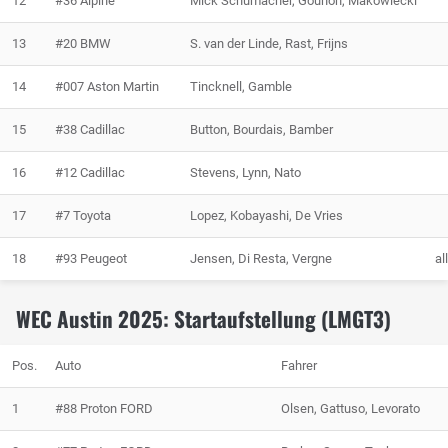
12
#36 Alpine
Mick Schumacher, Gounon, Makowiecki
13
#20 BMW
S. van der Linde, Rast, Frijns
14
#007 Aston Martin
Tincknell, Gamble
15
#38 Cadillac
Button, Bourdais, Bamber
16
#12 Cadillac
Stevens, Lynn, Nato
17
#7 Toyota
Lopez, Kobayashi, De Vries
18
#93 Peugeot
Jensen, Di Resta, Vergne
al
WEC Austin 2025: Startaufstellung (LMGT3)
Pos.
Auto
Fahrer
1
#88 Proton FORD
Olsen, Gattuso, Levorato