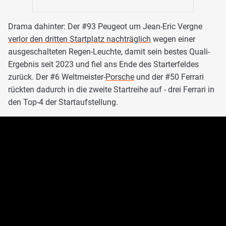
Drama dahinter: Der #93 Peugeot um Jean-Eric Vergne
verlor den dritten Startplatz nachträglich
wegen einer
ausgeschalteten Regen-Leuchte, damit sein bestes Quali-
Ergebnis seit 2023 und fiel ans Ende des Starterfeldes
zurück. Der #6 Weltmeister-
Porsche
und der #50 Ferrari
rückten dadurch in die zweite Startreihe auf - drei Ferrari in
den Top-4 der Startaufstellung.