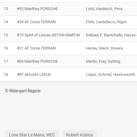
13
#92 Manthey PORSCHE
Lietz, Hardwick, Pera
14
#54 AF Corse FERRARI
Flohr, Castellacci, Rigon
15
#10 Spirit of Leman ASTON MARTIN
Deboer, E. Barrichello, Hasse-
16
#21 AF Corse FERRARI
Heriau, Mann, Rovera
17
#85 Manthey PORSCHE
Martin, Frey, Gatting
18
#87 Akkodis LEXUS
Lopez, Schmid, Hawksworth
© Motorsport-Magazin
Lone Star Le Mans, WEC
Robert Kubica