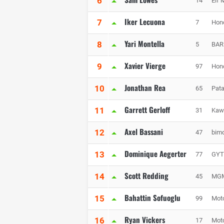
6
14
Elf
Iker Lecuona
7
7
Hon
Yari Montella
8
5
BAR
Xavier Vierge
9
97
Hon
Jonathan Rea
10
65
Pat
Garrett Gerloff
11
31
Kaw
Axel Bassani
12
47
bim
Dominique Aegerter
13
77
GYT
Scott Redding
14
45
MGM
Bahattin Sofuoglu
15
99
Mot
Ryan Vickers
16
17
Mot