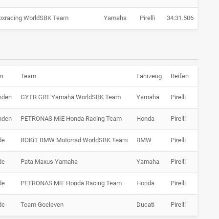
oxracing WorldSBK Team
Yamaha
Pirelli
34:31.506
+ 52.
n
Team
Fahrzeug
Reifen
Grund
nden
GYTR GRT Yamaha WorldSBK Team
Yamaha
Pirelli
Ausfall
nden
PETRONAS MIE Honda Racing Team
Honda
Pirelli
Ausfall
de
ROKiT BMW Motorrad WorldSBK Team
BMW
Pirelli
Ausfall
de
Pata Maxus Yamaha
Yamaha
Pirelli
Ausfall
de
PETRONAS MIE Honda Racing Team
Honda
Pirelli
Nicht g
de
Team Goeleven
Ducati
Pirelli
Zurück