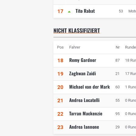
Tito Rabat
17
53
Mot
NICHT KLASSIFIZIERT
Pos
Fahrer
Nr
Runde
Remy Gardner
18
87
18 Ru
Zaghwan Zaidi
19
21
17 Ru
Michael van der Mark
20
60
1 Run
Andrea Locatelli
21
55
0 Run
Tarran Mackenzie
22
95
0 Run
Andrea Iannone
23
29
0 Run