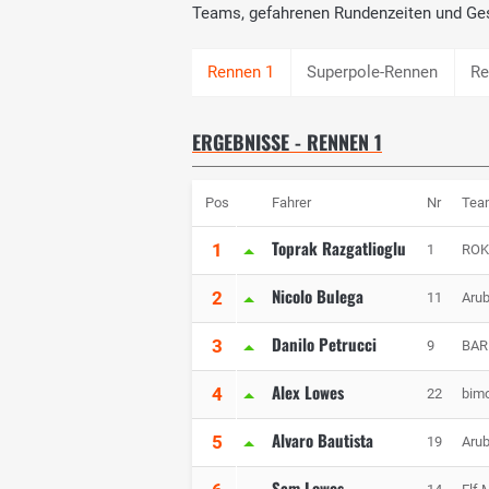
Teams, gefahrenen Rundenzeiten und Ge
Superpole-Rennen
Re
ERGEBNISSE - RENNEN 1
Pos
Fahrer
Nr
Tea
Toprak Razgatlioglu
1
1
ROK
Nicolo Bulega
2
11
Arub
Danilo Petrucci
3
9
BAR
Alex Lowes
4
22
bim
Alvaro Bautista
5
19
Arub
Sam Lowes