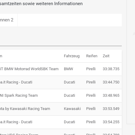
samtzeiten sowie weiteren Informationen
nnen 2
m
Fahrzeug
Reifen
Zeit
Rücks
iT BMW Motorrad WorldSBK Team
BMW
Pirelli
33:38.735
a.it Racing - Ducati
Ducati
Pirelli
33:44.750
+ 6.0
NI Spark Racing Team
Ducati
Pirelli
33:48.965
+ 10.
ota by Kawasaki Racing Team
Kawasaki
Pirelli
33:53.549
+ 14.
a.it Racing - Ducati
Ducati
Pirelli
33:54.255
+ 15.