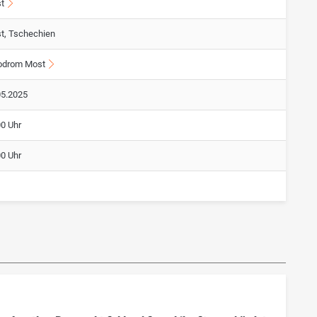
t
t, Tschechien
odrom Most
05.2025
00 Uhr
00 Uhr