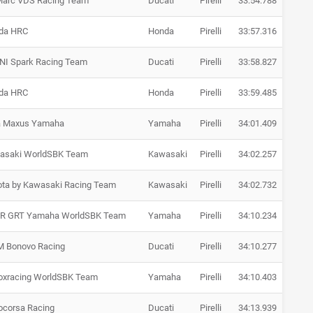
 Marc VDS Racing Team
Ducati
Pirelli
33:54.788
+ 16.
da HRC
Honda
Pirelli
33:57.316
+ 18.
NI Spark Racing Team
Ducati
Pirelli
33:58.827
+ 20.
da HRC
Honda
Pirelli
33:59.485
+ 20.
a Maxus Yamaha
Yamaha
Pirelli
34:01.409
+ 22.
asaki WorldSBK Team
Kawasaki
Pirelli
34:02.257
+ 23.
ota by Kawasaki Racing Team
Kawasaki
Pirelli
34:02.732
+ 23.
R GRT Yamaha WorldSBK Team
Yamaha
Pirelli
34:10.234
+ 31.
 Bonovo Racing
Ducati
Pirelli
34:10.277
+ 31.
oxracing WorldSBK Team
Yamaha
Pirelli
34:10.403
+ 31.
ocorsa Racing
Ducati
Pirelli
34:13.939
+ 35.