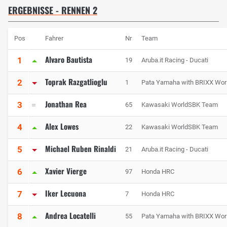
ERGEBNISSE - RENNEN 2
Pos
Fahrer
Nr
Team
Alvaro Bautista
1
19
Aruba.it Racing - Ducati
Toprak Razgatlioglu
2
1
Pata Yamaha with BRIXX Wo
Jonathan Rea
3
65
Kawasaki WorldSBK Team
Alex Lowes
4
22
Kawasaki WorldSBK Team
Michael Ruben Rinaldi
5
21
Aruba.it Racing - Ducati
Xavier Vierge
6
97
Honda HRC
Iker Lecuona
7
7
Honda HRC
Andrea Locatelli
8
55
Pata Yamaha with BRIXX Wo