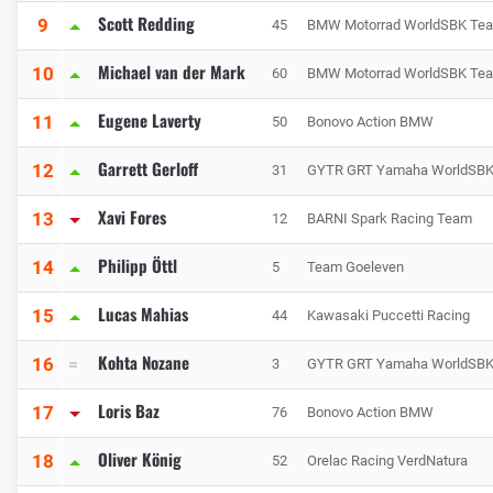
Scott Redding
9
45
BMW Motorrad WorldSBK Te
Michael van der Mark
10
60
BMW Motorrad WorldSBK Te
Eugene Laverty
11
50
Bonovo Action BMW
Garrett Gerloff
12
31
GYTR GRT Yamaha WorldSB
Xavi Fores
13
12
BARNI Spark Racing Team
Philipp Öttl
14
5
Team Goeleven
Lucas Mahias
15
44
Kawasaki Puccetti Racing
Kohta Nozane
16
3
GYTR GRT Yamaha WorldSB
Loris Baz
17
76
Bonovo Action BMW
Oliver König
18
52
Orelac Racing VerdNatura