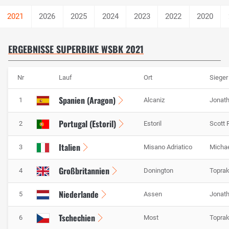
2026
2025
2024
2023
2022
2020
ERGEBNISSE SUPERBIKE WSBK 2021
Nr
Lauf
Ort
Sieger
Spanien (Aragon)
1
Alcaniz
Jonath
Portugal (Estoril)
2
Estoril
Scott 
Italien
3
Misano Adriatico
Michae
Großbritannien
4
Donington
Toprak
Niederlande
5
Assen
Jonath
Tschechien
6
Most
Toprak