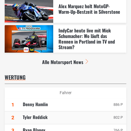
Alex Marquez holt MotoGP-
Warm-Up-Bestzeit in Silverstone
IndyCar heute live mit Mick
Schumacher: Wo läuft das
Rennen in Portland im TV und
Stream?
Alle Motorsport News
WERTUNG
Fahrer
Denny Hamlin
1
886 P
Tyler Reddick
2
802 P
Ryan Blaney
3
766 P