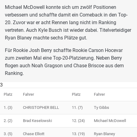
Michael McDowell konnte sich um zwölf Positionen
verbessern und schaffte damit ein Comeback in den Top-
20. Zuvor war er acht Rennen lang nicht im Ranking
vertreten. Auch Kyle Busch ist wieder dabei. Titelverteidiger
Ryan Blaney machte sechs Plätze gut.
Für Rookie Josh Berry schaffte Rookie Carson Hocevar
zum zweiten Mal eine Top-20-Platzierung. Neben Berry
flogen auch Noah Gragson und Chase Briscoe aus dem
Ranking.
3
Platz
Fahrer
Platz
Fahrer
1.
(3)
CHRISTOPHER BELL
11.
(7)
Ty Gibbs
2.
(2)
Brad Keselowski
12.
(24)
Michael McDowell
3.
(5)
Chase Elliott
13.
(19)
Ryan Blaney