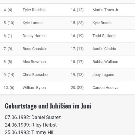
4.
(4)
Tyler Reddick
14.
(12)
Martin Truex Jr.
5.
(10)
Kyle Larson
15.
(23)
Kyle Busch
6.
(1)
Denny Hamlin
16.
(19)
Todd Gilliland
7.
(9)
Ross Chastain
17.
(11)
Austin Cindric
8.
(8)
Alex Bowman
18.
(17)
Bubba Wallace
9.
(14)
Chris Buescher
19.
(13)
Joey Logano
10.
(6)
William Byron
20.
(22)
Carson Hocevar
Geburtstage und Jubiläen im Juni
07.06.1992: Daniel Suarez
24.06.1999: Riley Herbst
25.06.1993: Timmy Hill