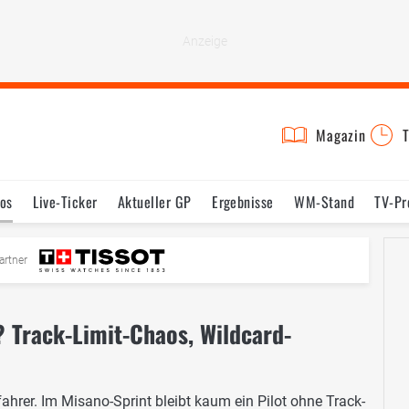
Magazin
T
os
Live-Ticker
Aktueller GP
Ergebnisse
WM-Stand
TV-P
mine
Testfahrten
Reglement
Bilder
artner
 Track-Limit-Chaos, Wildcard-
hrer. Im Misano-Sprint bleibt kaum ein Pilot ohne Track-