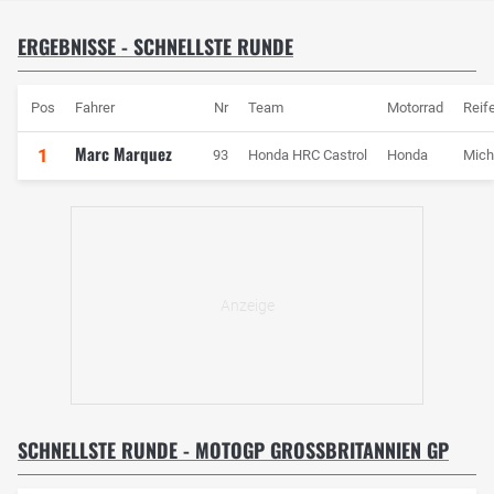
ERGEBNISSE - SCHNELLSTE RUNDE
Pos
Fahrer
Nr
Team
Motorrad
Reif
Marc Marquez
1
93
Honda HRC Castrol
Honda
Mich
SCHNELLSTE RUNDE - MOTOGP GROSSBRITANNIEN GP