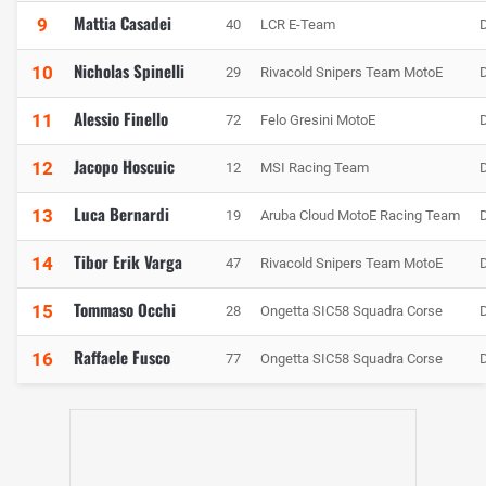
Mattia Casadei
9
40
LCR E-Team
Nicholas Spinelli
10
29
Rivacold Snipers Team MotoE
Alessio Finello
11
72
Felo Gresini MotoE
Jacopo Hoscuic
12
12
MSI Racing Team
Luca Bernardi
13
19
Aruba Cloud MotoE Racing Team
Tibor Erik Varga
14
47
Rivacold Snipers Team MotoE
Tommaso Occhi
15
28
Ongetta SIC58 Squadra Corse
Raffaele Fusco
16
77
Ongetta SIC58 Squadra Corse