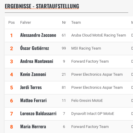
ERGEBNISSE - STARTAUFSTELLUNG
Pos
Fahrer
Nr
Team
Alessandro Zaccone
1
61
Aruba Cloud MotoE Racing Team
Óscar Gutiérrez
2
99
MSI Racing Team
Andrea Mantovani
3
9
Forward Factory Team
Kevin Zannoni
4
21
Power Electronics Aspar Team
Jordi Torres
5
81
Power Electronics Aspar Team
Matteo Ferrari
6
11
Felo Gresini MotoE
Lorenzo Baldassarri
7
7
Dynavolt Intact GP MotoE
Maria Herrera
8
6
Forward Factory Team