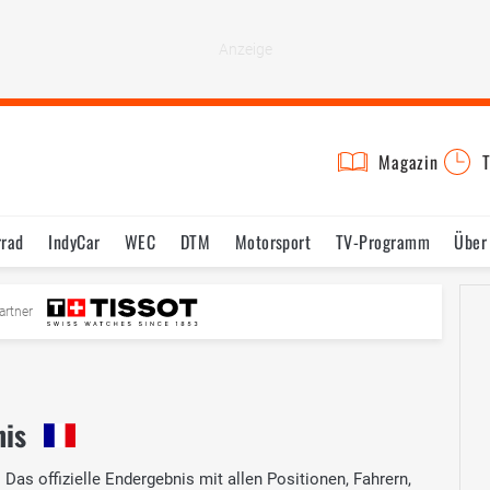
Magazin
T
rrad
IndyCar
WEC
DTM
Motorsport
TV-Programm
Über
artner
nis
as offizielle Endergebnis mit allen Positionen, Fahrern,