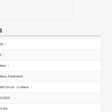
S
oE
5
Mans
Mans, Frankreich
tti Circuit - Le Mans
05.2025
15 Uhr