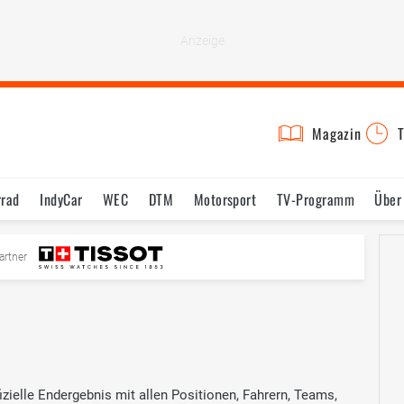
Magazin
T
rrad
IndyCar
WEC
DTM
Motorsport
TV-Programm
Über
artner
ielle Endergebnis mit allen Positionen, Fahrern, Teams,