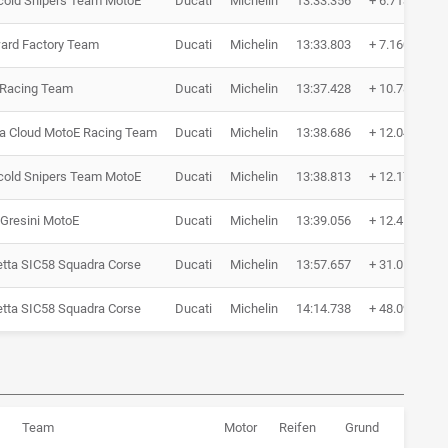
cold Snipers Team MotoE
Ducati
Michelin
13:33.356
+ 6.713
ard Factory Team
Ducati
Michelin
13:33.803
+ 7.160
Racing Team
Ducati
Michelin
13:37.428
+ 10.785
a Cloud MotoE Racing Team
Ducati
Michelin
13:38.686
+ 12.043
cold Snipers Team MotoE
Ducati
Michelin
13:38.813
+ 12.170
 Gresini MotoE
Ducati
Michelin
13:39.056
+ 12.413
tta SIC58 Squadra Corse
Ducati
Michelin
13:57.657
+ 31.014
tta SIC58 Squadra Corse
Ducati
Michelin
14:14.738
+ 48.095
Team
Motor
Reifen
Grund