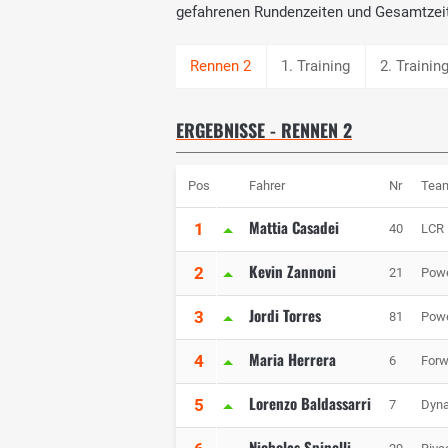
gefahrenen Rundenzeiten und Gesamtzei
1. Training
2. Trainin
ERGEBNISSE - RENNEN 2
Pos
Fahrer
Nr
Tea
Mattia Casadei
1
40
LCR
Kevin Zannoni
2
21
Powe
Jordi Torres
3
81
Powe
Maria Herrera
4
6
Forw
Lorenzo Baldassarri
5
7
Dyna
Nicholas Spinelli