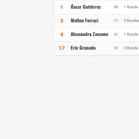
Óscar Gutiérrez
1
99
1 Runde
Matteo Ferrari
3
11
3 Runde
Alessandro Zaccone
4
61
1 Runde
Eric Granado
17
51
0 Runde