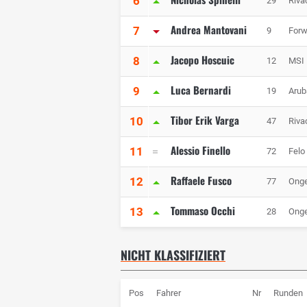
6
29
Riva
Andrea Mantovani
7
9
Forw
Jacopo Hoscuic
8
12
MSI 
Luca Bernardi
9
19
Arub
Tibor Erik Varga
10
47
Riva
Alessio Finello
11
72
Felo
Raffaele Fusco
12
77
Onge
Tommaso Occhi
13
28
Onge
NICHT KLASSIFIZIERT
Pos
Fahrer
Nr
Runden