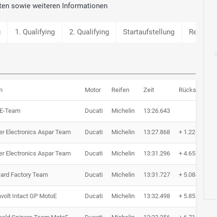
ten sowie weiteren Informationen
g
1. Qualifying
2. Qualifying
Startaufstellung
Rennen 
m
Motor
Reifen
Zeit
Rückstand
 E-Team
Ducati
Michelin
13:26.643
r Electronics Aspar Team
Ducati
Michelin
13:27.868
+ 1.225
r Electronics Aspar Team
Ducati
Michelin
13:31.296
+ 4.653
ard Factory Team
Ducati
Michelin
13:31.727
+ 5.084
volt Intact GP MotoE
Ducati
Michelin
13:32.498
+ 5.855