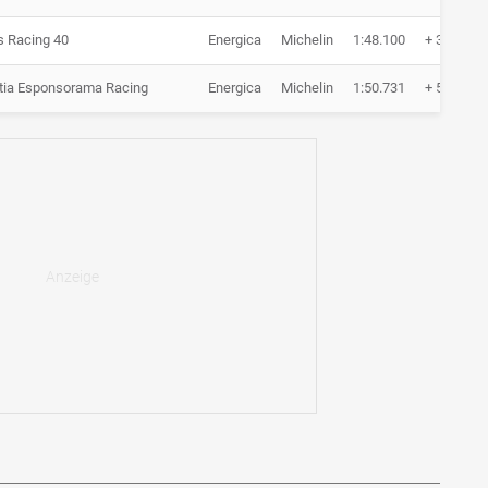
s Racing 40
Energica
Michelin
1:48.100
+ 3.162
tia Esponsorama Racing
Energica
Michelin
1:50.731
+ 5.793