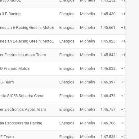
t Ajo MotoE
Energica
Michelin
1:45.252
+ 0.314
 3 E-Racing
Energica
Michelin
1:45.430
+ 0.492
nesian E-Racing Gresini MotoE
Energica
Michelin
1:45.661
+ 0.723
nesian E-Racing Gresini MotoE
Energica
Michelin
1:45.825
+ 0.887
r Electronics Aspar Team
Energica
Michelin
1:45.842
+ 0.904
O Pramac MotoE
Energica
Michelin
1:46.032
+ 1.094
 E-Team
Energica
Michelin
1:46.397
+ 1.459
tta SIC58 Squadra Corse
Energica
Michelin
1:46.473
+ 1.535
r Electronics Aspar Team
Energica
Michelin
1:46.757
+ 1.819
tia Esponsorama Racing
Energica
Michelin
1:46.766
+ 1.828
 E-Team
Energica
Michelin
1:47.538
+ 2.600