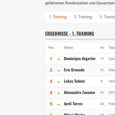
gefahrenen Rundenzeiten und Gesamtzei
2. Training
3. Traini
ERGEBNISSE - 1. TRAINING
Pos
Fahrer
Nr
Tea
Dominique Aegerter
1
77
Dyna
Eric Granado
2
51
One 
Lukas Tulovic
3
3
Tech
Alessandro Zaccone
4
61
OCT
Jordi Torres
5
40
Pon
Hikari Okubo