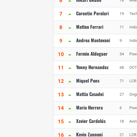
6
78
Avan
Corentin Perolari
7
19
Tech
Matteo Ferrari
8
11
Indo
Andrea Mantovani
9
9
Indo
Fermin Aldeguer
10
54
Powe
Yonny Hernandez
11
68
OCT
Miquel Pons
12
71
LCR
Mattia Casadei
13
27
Onge
Maria Herrera
14
6
Powe
Xavier Cardelús
15
18
Avin
Kevin Zannoni
16
21
LCR