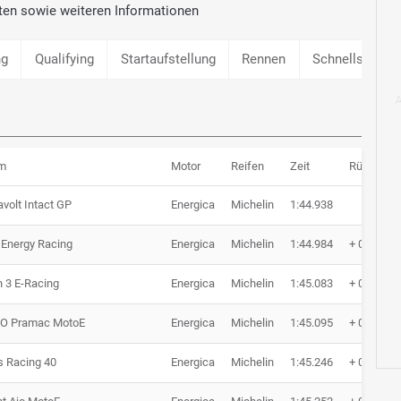
ten sowie weiteren Informationen
ng
Qualifying
Startaufstellung
Rennen
Schnellste Ru
m
Motor
Reifen
Zeit
Rückstan
volt Intact GP
Energica
Michelin
1:44.938
Energy Racing
Energica
Michelin
1:44.984
+ 0.046
 3 E-Racing
Energica
Michelin
1:45.083
+ 0.145
O Pramac MotoE
Energica
Michelin
1:45.095
+ 0.157
s Racing 40
Energica
Michelin
1:45.246
+ 0.308