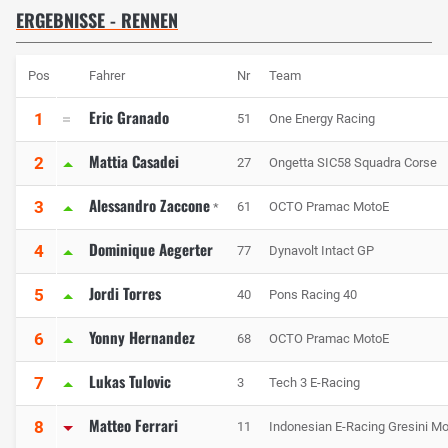
ERGEBNISSE - RENNEN
Pos
Fahrer
Nr
Team
Eric Granado
1
51
One Energy Racing
Mattia Casadei
2
27
Ongetta SIC58 Squadra Corse
Alessandro Zaccone
3
61
OCTO Pramac MotoE
*
Dominique Aegerter
4
77
Dynavolt Intact GP
Jordi Torres
5
40
Pons Racing 40
Yonny Hernandez
6
68
OCTO Pramac MotoE
Lukas Tulovic
7
3
Tech 3 E-Racing
Matteo Ferrari
8
11
Indonesian E-Racing Gresini M