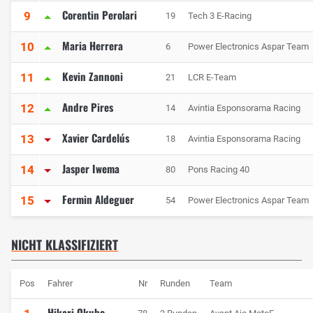
Corentin Perolari
9
19
Tech 3 E-Racing
Maria Herrera
10
6
Power Electronics Aspar Team
Kevin Zannoni
11
21
LCR E-Team
Andre Pires
12
14
Avintia Esponsorama Racing
Xavier Cardelús
13
18
Avintia Esponsorama Racing
Jasper Iwema
14
80
Pons Racing 40
Fermin Aldeguer
15
54
Power Electronics Aspar Team
NICHT KLASSIFIZIERT
Pos
Fahrer
Nr
Runden
Team
Hikari Okubo