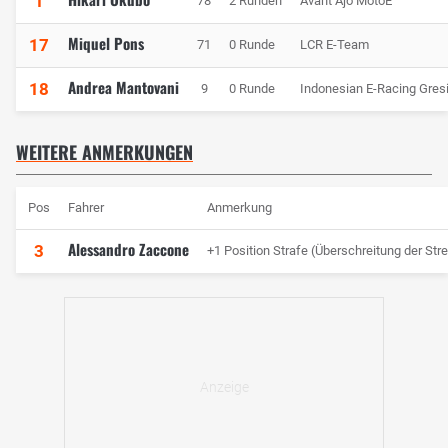
1
78
2 Runden
Avant Ajo MotoE
Miquel Pons
17
71
0 Runde
LCR E-Team
Andrea Mantovani
18
9
0 Runde
Indonesian E-Racing Gres
WEITERE ANMERKUNGEN
Pos
Fahrer
Anmerkung
Alessandro Zaccone
3
+1 Position Strafe (Überschreitung der St