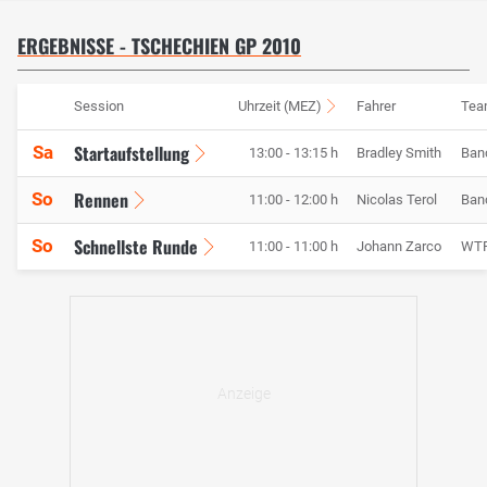
ERGEBNISSE - TSCHECHIEN GP 2010
Session
Uhrzeit (MEZ)
Fahrer
Tea
Startaufstellung
Sa
13:00 - 13:15 h
Bradley Smith
Ban
Rennen
So
11:00 - 12:00 h
Nicolas Terol
Ban
Schnellste Runde
So
11:00 - 11:00 h
Johann Zarco
WTR