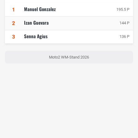
Manuel Gonzalez
1
195.5 P
Izan Guevara
2
144 P
Senna Agius
3
136 P
Moto2 WM-Stand 2026