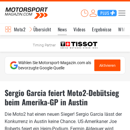
PLUS
Moto2
Übersicht
News
Videos
Ergebnisse
WM-S
Timing Partner
Wählen Sie Motorsport-Magazin.com als
Aktivieren
bevorzugte Google-Quelle
Sergio Garcia feiert Moto2-Debütsieg
beim Amerika-GP in Austin
Die Moto2 hat einen neuen Sieger! Sergio Garcia lässt der
Konkurrenz in Austin keine Chance. US-Amerikaner Joe
Roberts feiert ein Heim-Podium, Fermin Aldeguer wird