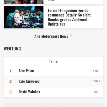
Formel-1-Ingenieur verrät
spannende Details: So sieht
Hondas großes Zandvoort-
Update aus
Alle Motorsport News
WERTUNG
Fahrer
Alex Palou
1
510 P
Kyle Kirkwood
2
400 P
David Malukas
3
392 P