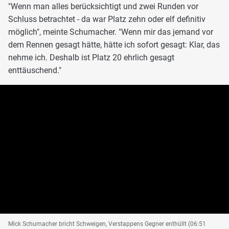
"Wenn man alles berücksichtigt und zwei Runden vor
Schluss betrachtet - da war Platz zehn oder elf definitiv
möglich", meinte Schumacher. "Wenn mir das jemand vor
dem Rennen gesagt hätte, hätte ich sofort gesagt: Klar, das
nehme ich. Deshalb ist Platz 20 ehrlich gesagt
enttäuschend."
Mick Schumacher bricht Schweigen, Verstappens Gegner enthüllt (06:51