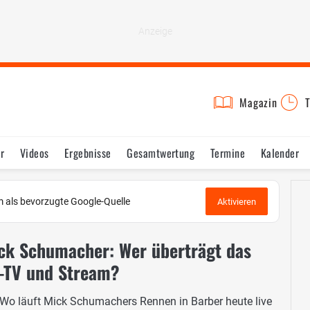
Magazin
T
r
Videos
Ergebnisse
Gesamtwertung
Termine
Kalender
 als bevorzugte Google-Quelle
Aktivieren
ick Schumacher: Wer überträgt das
e-TV und Stream?
! Wo läuft Mick Schumachers Rennen in Barber heute live