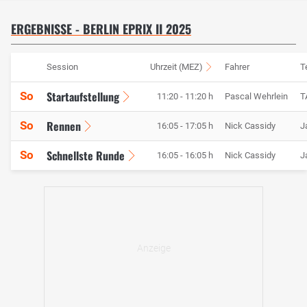
ERGEBNISSE - BERLIN EPRIX II 2025
Session
Uhrzeit (MEZ)
Fahrer
T
Startaufstellung
So
11:20 - 11:20 h
Pascal Wehrlein
T
Rennen
So
16:05 - 17:05 h
Nick Cassidy
J
Schnellste Runde
So
16:05 - 16:05 h
Nick Cassidy
J