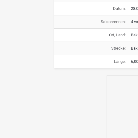
Datum:
28.0
Saisonrennen:
4 v
Ort, Land:
Bak
Strecke:
Baku
Länge:
6,0