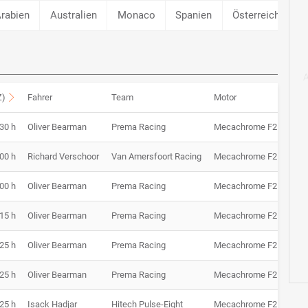
Arabien
Australien
Monaco
Spanien
Österreich
G
Z)
Fahrer
Team
Motor
:30 h
Oliver Bearman
Prema Racing
Mecachrome F2
1:5
:00 h
Richard Verschoor
Van Amersfoort Racing
Mecachrome F2
:00 h
Oliver Bearman
Prema Racing
Mecachrome F2
51:2
:15 h
Oliver Bearman
Prema Racing
Mecachrome F2
1:5
:25 h
Oliver Bearman
Prema Racing
Mecachrome F2
1:5
:25 h
Oliver Bearman
Prema Racing
Mecachrome F2
57:2
:25 h
Isack Hadjar
Hitech Pulse-Eight
Mecachrome F2
1:5