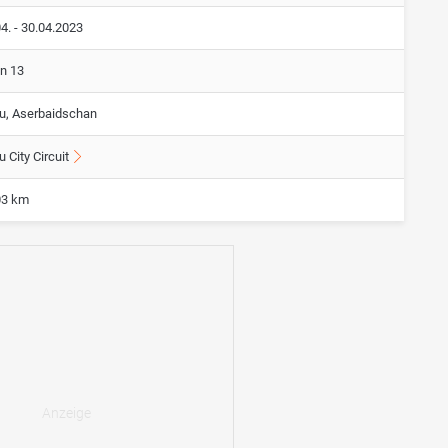
4. - 30.04.2023
on 13
u, Aserbaidschan
 City Circuit
03 km