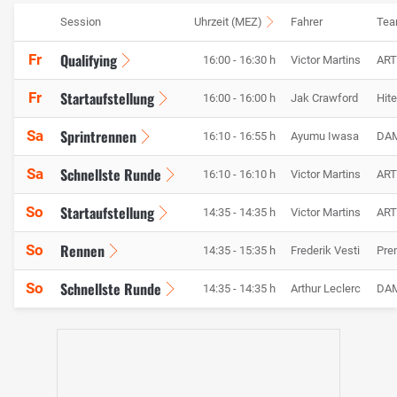
Session
Uhrzeit (MEZ)
Fahrer
Te
Qualifying
Fr
16:00 - 16:30 h
Victor Martins
ART
Startaufstellung
Fr
16:00 - 16:00 h
Jak Crawford
Hit
Sprintrennen
Sa
16:10 - 16:55 h
Ayumu Iwasa
DA
Schnellste Runde
Sa
16:10 - 16:10 h
Victor Martins
ART
Startaufstellung
So
14:35 - 14:35 h
Victor Martins
ART
Rennen
So
14:35 - 15:35 h
Frederik Vesti
Pre
Schnellste Runde
So
14:35 - 14:35 h
Arthur Leclerc
DA