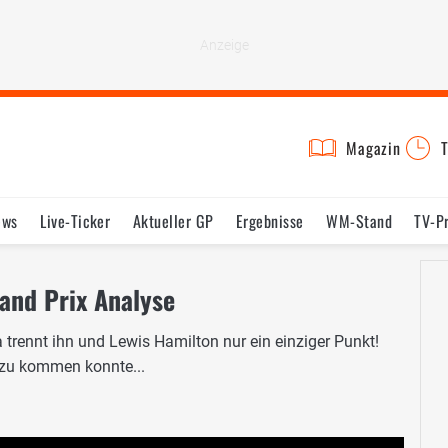
Magazin
T
ews
Live-Ticker
Aktueller GP
Ergebnisse
WM-Stand
TV-P
lder
Termine
Statistik
Testfahrten
Reglement
Lexikon
and Prix Analyse
trennt ihn und Lewis Hamilton nur ein einziger Punkt!
azu kommen konnte...