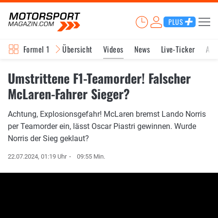
PLUS
Formel 1
Übersicht
Videos
News
Live-Ticker
Akt
Umstrittene F1-Teamorder! Falscher
McLaren-Fahrer Sieger?
Achtung, Explosionsgefahr! McLaren bremst Lando Norris
per Teamorder ein, lässt Oscar Piastri gewinnen. Wurde
Norris der Sieg geklaut?
22.07.2024, 01:19 Uhr
09:55 Min.