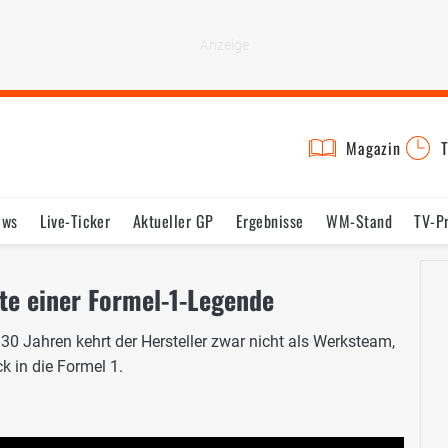
Magazin
T
ews
Live-Ticker
Aktueller GP
Ergebnisse
WM-Stand
TV-P
lder
Termine
Statistik
Testfahrten
Reglement
Lexikon
te einer Formel-1-Legende
30 Jahren kehrt der Hersteller zwar nicht als Werksteam,
k in die Formel 1.