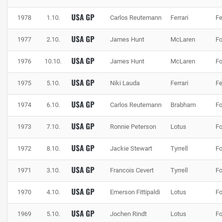
USA GP
1978
1.10.
Carlos Reutemann
Ferrari
Fe
USA GP
1977
2.10.
James Hunt
McLaren
Fo
USA GP
1976
10.10.
James Hunt
McLaren
Fo
USA GP
1975
5.10.
Niki Lauda
Ferrari
Fe
USA GP
1974
6.10.
Carlos Reutemann
Brabham
Fo
USA GP
1973
7.10.
Ronnie Peterson
Lotus
Fo
USA GP
1972
8.10.
Jackie Stewart
Tyrrell
Fo
USA GP
1971
3.10.
Francois Cevert
Tyrrell
Fo
USA GP
1970
4.10.
Emerson Fittipaldi
Lotus
Fo
USA GP
1969
5.10.
Jochen Rindt
Lotus
Fo