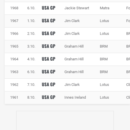
USA GP
1968
6.10.
Jackie Stewart
Matra
Fo
USA GP
1967
1.10.
Jim Clark
Lotus
Fo
USA GP
1966
2.10.
Jim Clark
Lotus
B
USA GP
1965
3.10.
Graham Hill
BRM
B
USA GP
1964
4.10.
Graham Hill
BRM
B
USA GP
1963
6.10.
Graham Hill
BRM
B
USA GP
1962
7.10.
Jim Clark
Lotus
Cl
USA GP
1961
8.10.
Innes Ireland
Lotus
Cl