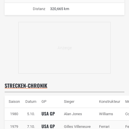
Distanz
320,665 km
STRECKEN-CHRONIK
Saison
Datum
GP
Sieger
Konstrukteur
M
USA GP
1980
5.10.
Alan Jones
Williams
C
USA GP
1979
7.10.
Gilles Villeneuve
Ferrari
Fe