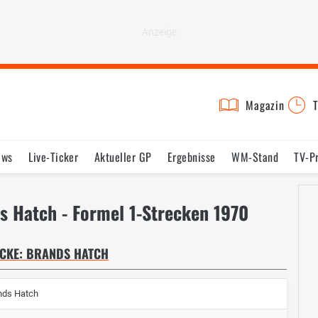
Magazin
T
ews
Live-Ticker
Aktueller GP
Ergebnisse
WM-Stand
TV-P
lder
Termine
Statistik
Testfahrten
Reglement
Lexikon
s Hatch - Formel 1-Strecken 1970
ECKE: BRANDS HATCH
nds Hatch