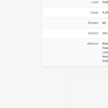
Land
Gro
Länge
4,2
Runden
80
Distanz
341
Adresse
Bra
Fa
Lon
Ken
DA3