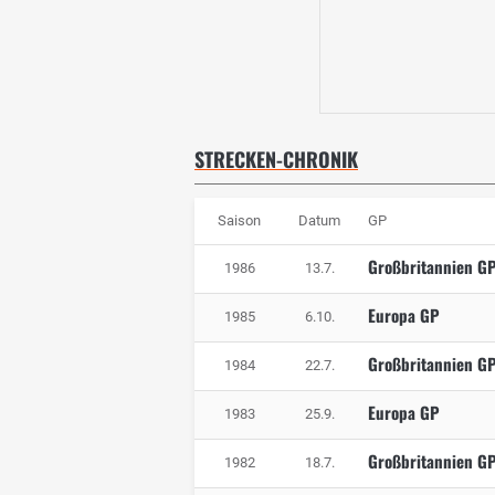
STRECKEN-CHRONIK
Saison
Datum
GP
Großbritannien G
1986
13.7.
Europa GP
1985
6.10.
Großbritannien G
1984
22.7.
Europa GP
1983
25.9.
Großbritannien G
1982
18.7.