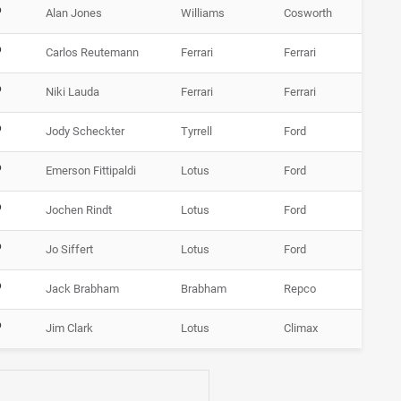
P
Alan Jones
Williams
Cosworth
P
Carlos Reutemann
Ferrari
Ferrari
P
Niki Lauda
Ferrari
Ferrari
P
Jody Scheckter
Tyrrell
Ford
P
Emerson Fittipaldi
Lotus
Ford
P
Jochen Rindt
Lotus
Ford
P
Jo Siffert
Lotus
Ford
P
Jack Brabham
Brabham
Repco
P
Jim Clark
Lotus
Climax