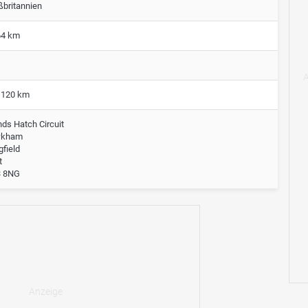
ßbritannien
64 km
,120 km
nds Hatch Circuit
wkham
gfield
t
 8NG