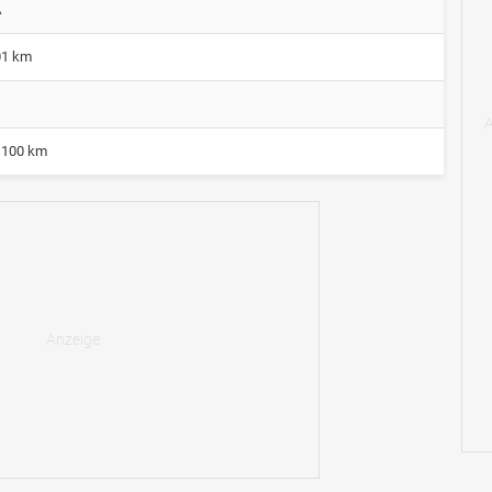
A
01 km
,100 km