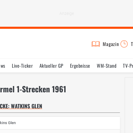
Magazin
T
ews
Live-Ticker
Aktueller GP
Ergebnisse
WM-Stand
TV-P
lder
Termine
Statistik
Testfahrten
Reglement
Lexikon
ormel 1-Strecken 1961
CKE: WATKINS GLEN
kins Glen