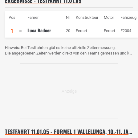
ERGEBNISSE - TESTFAHRT 11.01.05
Pos
Fahrer
Nr
Konstrukteur
Motor
Fahrzeug
Luca Badoer
1
20
Ferrari
Ferrari
F2004
Hinweis: Bei Testfahrten gibt es keine offizielle Zeitenmessung.
Die angegebenen Zeiten werden direkt von den Teams gemessen und können voneinander abweichen.
TESTFAHRT 11.01.05 - FORMEL 1 VALLELUNGA, 10.-11. JANUAR