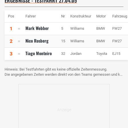
ERGEBNISSE - TESTFAHRT 27.04.05
Pos
Fahrer
Nr
Konstrukteur
Motor
Fahrzeug
Mark Webber
1
5
Williams
BMW
FW27
Nico Rosberg
2
15
Williams
BMW
FW27
Tiago Monteiro
3
32
Jordan
Toyota
EJ15
Hinweis: Bei Testfahrten gibt es keine offizielle Zeitenmessung.
Die angegebenen Zeiten werden direkt von den Teams gemessen und können voneinander abweichen.