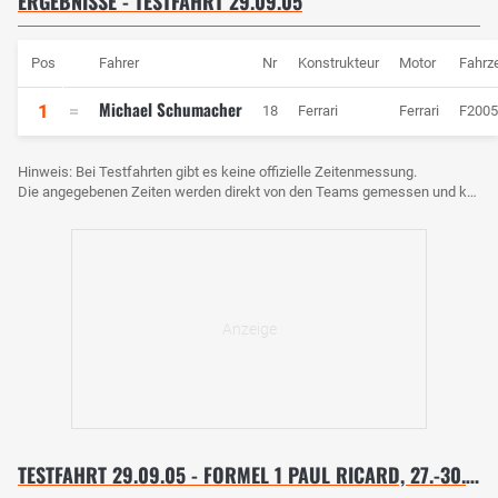
ERGEBNISSE - TESTFAHRT 29.09.05
Pos
Fahrer
Nr
Konstrukteur
Motor
Fahrz
Michael Schumacher
1
18
Ferrari
Ferrari
F2005
Hinweis: Bei Testfahrten gibt es keine offizielle Zeitenmessung.
Die angegebenen Zeiten werden direkt von den Teams gemessen und können voneinander abweichen.
TESTFAHRT 29.09.05 - FORMEL 1 PAUL RICARD, 27.-30. SEPTEMBER