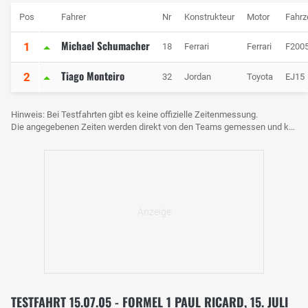
Pos
Fahrer
Nr
Konstrukteur
Motor
Fahrz
Michael Schumacher
1
18
Ferrari
Ferrari
F200
Tiago Monteiro
2
32
Jordan
Toyota
EJ15
Hinweis: Bei Testfahrten gibt es keine offizielle Zeitenmessung.
Die angegebenen Zeiten werden direkt von den Teams gemessen und können voneinander abweichen.
TESTFAHRT 15.07.05 - FORMEL 1 PAUL RICARD, 15. JULI