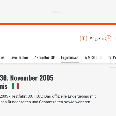
Magazin
T
ews
Live-Ticker
Aktueller GP
Ergebnisse
WM-Stand
TV-P
lder
Termine
Statistik
Testfahrten
Reglement
Lexikon
 30. November 2005
nis
05 - Testfahrt 30.11.05: Das offizielle Endergebnis mit
renen Rundenzeiten und Gesamtzeiten sowie weiteren