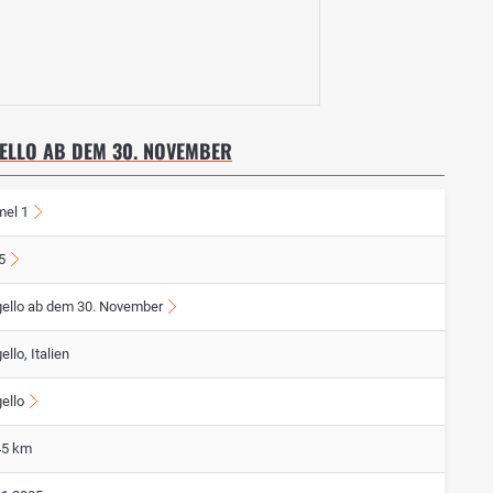
GELLO AB DEM 30. NOVEMBER
mel 1
5
ello ab dem 30. November
llo, Italien
ello
45 km