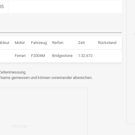
05
ukteur
Motor
Fahrzeug
Reifen
Zeit
Rückstand
Runden
Ferrari
F2004M
Bridgestone
1:32.672
39 Run
e Zeitenmessung.
n Teams gemessen und können voneinander abweichen.