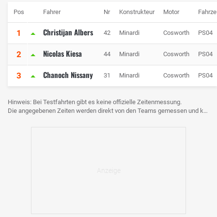
Pos
Fahrer
Nr
Konstrukteur
Motor
Fahrze
Christijan Albers
1
42
Minardi
Cosworth
PS04
Nicolas Kiesa
2
44
Minardi
Cosworth
PS04
Chanoch Nissany
3
31
Minardi
Cosworth
PS04
Hinweis: Bei Testfahrten gibt es keine offizielle Zeitenmessung.
Die angegebenen Zeiten werden direkt von den Teams gemessen und können voneinander abweichen.