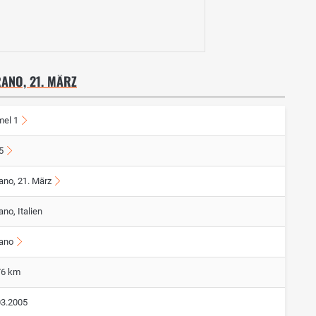
RANO, 21. MÄRZ
mel 1
5
ano, 21. März
ano, Italien
rano
76 km
03.2005