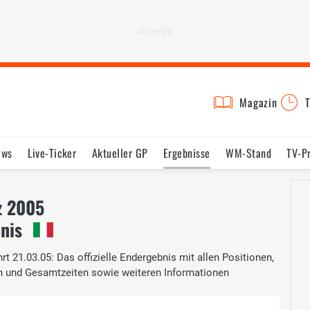
Magazin
T
ews
Live-Ticker
Aktueller GP
Ergebnisse
WM-Stand
TV-P
lder
Termine
Statistik
Testfahrten
Reglement
Lexikon
z 2005
bnis
rt 21.03.05: Das offizielle Endergebnis mit allen Positionen,
n und Gesamtzeiten sowie weiteren Informationen