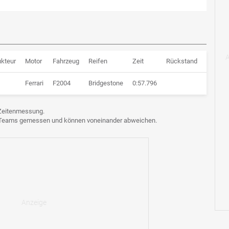
ukteur
Motor
Fahrzeug
Reifen
Zeit
Rückstand
Runden
Ferrari
F2004
Bridgestone
0:57.796
173 Ru
e Zeitenmessung.
n Teams gemessen und können voneinander abweichen.